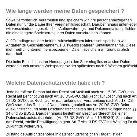
Wie lange werden meine Daten gespeichert ?
Soweit erforderlich, verarbeiten und speichern wir Ihre personenbezogenen
Daten nur für die Dauer Ihrer Vereinsmitgliedschaft. Darüber hinaus unterliege
wir verschiedenen gesetzlichen Aufbewahrungs- und Dokumentationspflichten
die eine längere Speicherung Ihrer Daten vorschreiben können.
Auf Grundlage unserer betriebswirtschaftlichen Interessen speichern wir
Angaben zu Geschäftspartnern, z.B. zwecks späterer Kontaktaufnahme. Diese
mehrheitlich unternehmensbezogenen Daten, speichern wir grundsätzlich
dauerhaft.
Die beim Besuch unserer Homepage in den Serverlogfiles erfassten Daten
werden durch unseren Webspaceprovider spätestens nach 9 Wochen gelöscht
Welche Datenschutzrechte habe ich ?
Jede betroffene Person hat das Recht auf Auskunft nach Art. 15 DS-GVO, das
Recht auf Berichtigung nach Art. 16 DS-GVO, das Recht auf Löschung nach Art
17 DS-GVO, das Recht auf Einschränkung der Verarbeitung nach Art. 18 DS-
GVO sowie das Recht auf Datenübertragbarkeit aus Art. 20 DS-GVO. Beim
Auskunftsrecht und beim Löschungsrecht gelten die Einschränkungen nach §§
34 und 35 BDSG. Darüber hinaus besteht ein Beschwerderecht bei einer
Datenschutzaufsichtsbehörde (Art. 77 DS-GVO i.V.m. § 19 BDSG). Sie haben
das Recht, erteilte Einwilligungen gem. Art. 7 Abs. 3 DS-GVO mit Wirkung für di
Zukunft zu widerrufen.
Zuständige Aufsichtsbehörde in datenschutzrechtlichen Fragen ist der