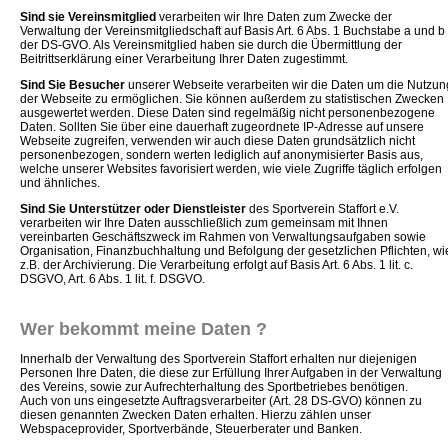
Sind sie Vereinsmitglied
verarbeiten wir Ihre Daten zum Zwecke der
Verwaltung der Vereinsmitgliedschaft auf Basis Art. 6 Abs. 1 Buchstabe a und b
der DS-GVO. Als Vereinsmitglied haben sie durch die Übermittlung der
Beitrittserklärung einer Verarbeitung Ihrer Daten zugestimmt.
Sind Sie Besucher
unserer Webseite verarbeiten wir die Daten um die Nutzun
der Webseite zu ermöglichen. Sie können außerdem zu statistischen Zwecken
ausgewertet werden. Diese Daten sind regelmäßig nicht personenbezogene
Daten. Sollten Sie über eine dauerhaft zugeordnete IP-Adresse auf unsere
Webseite zugreifen, verwenden wir auch diese Daten grundsätzlich nicht
personenbezogen, sondern werten lediglich auf anonymisierter Basis aus,
welche unserer Websites favorisiert werden, wie viele Zugriffe täglich erfolgen
und ähnliches.
Sind Sie Unterstützer oder Dienstleister
des Sportverein Staffort e.V.
verarbeiten wir Ihre Daten ausschließlich zum gemeinsam mit Ihnen
vereinbarten Geschäftszweck im Rahmen von Verwaltungsaufgaben sowie
Organisation, Finanzbuchhaltung und Befolgung der gesetzlichen Pflichten, wi
z.B. der Archivierung. Die Verarbeitung erfolgt auf Basis Art. 6 Abs. 1 lit. c.
DSGVO, Art. 6 Abs. 1 lit. f. DSGVO.
Wer bekommt meine Daten ?
Innerhalb der Verwaltung des Sportverein Staffort erhalten nur diejenigen
Personen Ihre Daten, die diese zur Erfüllung Ihrer Aufgaben in der Verwaltung
des Vereins, sowie zur Aufrechterhaltung des Sportbetriebes benötigen.
Auch von uns eingesetzte Auftragsverarbeiter (Art. 28 DS-GVO) können zu
diesen genannten Zwecken Daten erhalten. Hierzu zählen unser
Webspaceprovider, Sportverbände, Steuerberater und Banken.