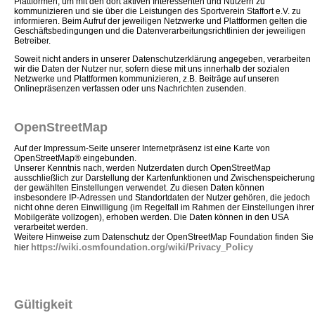
Plattformen, um mit den dort aktiven Interessenten und Nutzern zu
kommunizieren und sie über die Leistungen des Sportverein Staffort e.V. zu
informieren. Beim Aufruf der jeweiligen Netzwerke und Plattformen gelten die
Geschäftsbedingungen und die Datenverarbeitungsrichtlinien der jeweiligen
Betreiber.
Soweit nicht anders in unserer Datenschutzerklärung angegeben, verarbeiten
wir die Daten der Nutzer nur, sofern diese mit uns innerhalb der sozialen
Netzwerke und Plattformen kommunizieren, z.B. Beiträge auf unseren
Onlinepräsenzen verfassen oder uns Nachrichten zusenden.
OpenStreetMap
Auf der Impressum-Seite unserer Internetpräsenz ist eine Karte von
OpenStreetMap® eingebunden.
Unserer Kenntnis nach, werden Nutzerdaten durch OpenStreetMap
ausschließlich zur Darstellung der Kartenfunktionen und Zwischenspeicherung
der gewählten Einstellungen verwendet. Zu diesen Daten können
insbesondere IP-Adressen und Standortdaten der Nutzer gehören, die jedoch
nicht ohne deren Einwilligung (im Regelfall im Rahmen der Einstellungen ihrer
Mobilgeräte vollzogen), erhoben werden. Die Daten können in den USA
verarbeitet werden.
Weitere Hinweise zum Datenschutz der OpenStreetMap Foundation finden Sie
https://wiki.osmfoundation.org/wiki/Privacy_Policy
hier
Gültigkeit