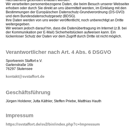
nachstehend gesondert erläutert werden.
Wir verarbeiten personenbezogene Daten, die beim Besuch unserer Webseite
erhoben oder durch Sie direkt an uns übermittelt werden, im Einklang mit den
Bestimmungen der Europäischen Datenschutz-Grundverordnung (DS-GVO)
und dem Bundesdatenschutzgesetz (BDSG).
Ihre Daten werden von uns weder veröffentlicht, noch unberechtigt an Dritte
weitergegeben.
Wir weisen jedoch darauf hin, dass die Datenübertragung im Internet (z.B. bei
der Kommunikation per E-Mail) Sicherheitslücken aufweisen kann. Ein
lückenloser Schutz der Daten vor dem Zugriff durch Dritte ist nicht möglich.
Verantwortlicher nach Art. 4 Abs. 6 DSGVO
Sportverein Staffort e.V.
Gartenstraße 16b
76297 Stutensee
kontakt@svstaffort.de
Geschäftsführung
Jürgen Holderer, Jutta Käthler, Steffen Priebe, Matthias Hauth
Impressum
https://svstaffort.de/sv2/bin/index.php?c=Impressum