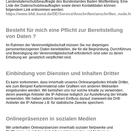
Landesdatenschutzbeauftragte des Bundeslandes Baden Württemberg. Eine
Liste der Datenschutzbeauftragten sowie deren Kontaktdaten können
folgendem Link entnommen werden:
https://www.bfdi.bund.de/DE/Service/Anschriften/anschriften_node.h
Besteht für mich eine Pflicht zur Bereitstellung
von Daten ?
Im Rahmen der Vereinsmitgliedschaft müssen Sie nur diejenigen
personenbezogenen Daten bereitstellen, die für die Begründung, Durchführun
und Beendigung der Vereinsmitgliedschaft erforderlich sind oder zu deren
Erhebung wir gesetzlich verpflichtet sind.
Einbindung von Diensten und Inhalten Dritter
Es kann vorkommen, dass innerhalb unseres Onlineangebotes Inhalte Dritter,
wie zum Beispiel Kartenmaterial oder Grafiken von anderen Webseiten
eingebunden werden. Wir bemühen uns nur solche Inhalte zu verwenden,
deren jeweilige Anbieter die IP-Adresse lediglich zur Auslieferung der Inhalte
verwenden. Wir haben jedoch keinen Einfluss darauf, inwieweit die Dritt-
Anbieter die IP-Adresse z.B. für statistische Zwecke speichern.
Onlinepräsenzen in sozialen Medien
Wir unterhalten Onlinepräsenzen innerhalb sozialer Netzwerke und