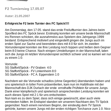
F2 Turniersieg 17.05.07
Autor: 21.05.2007
Erfolgreiche F2 beim Turnier des FC Spöck!!!!
Am Donnerstag, den 17.05. stand das erste Freiluftturnier des Jahres beim
Sportfest des FC Spöck bevor. Erstmalig konnten wir unsere beste Mannschaft
ins Rennen schicken, die ausnahmslos aus Spielern des Jahrgangs 1999
bestand. Entsprechend motiviert und eingestellt gingen die Jungs auch im
ersten Spiel zur Sache und beendeten dies mit 4:0 für sich. Im zweiten
Vorrundenspiel konnten sie Ihre Leistung noch toppen und ließen dem Gegner
beim 8:0 keine Chance. Nach einigen Umstellungen in der Mannschaft, taten
sich die Jungs im letzten Vorrundenspiel sichtlich schwer und so kamen wir nur
zu einem 1:0.
Vorrunde:
SG Staffort/Spöck - FV Graben 4:0
SG Staffort/Spöck - FV Linkenheim 8:0
SG Staffort/Spöck - FC A. Eggenstein 1:0
Nachdem wir die Vorrunde schadlos (ohne Gegentor) überstanden haben und
uns spielerisch in toller Form präsentierten, kam nun im Halbfinale mit der
Mannschaft des DJK Durlach der erste ernsthafte Prüfstein für unsere Jungs.
Dank einer kämpferisch und spielerisch ansprechenden Leistung konnten wir
auch dieses Spiel mit 2:1 für uns entscheiden.
Nun kam es zu dem Spiel, dass sich einige gewünscht, aber auch viele
vermieden hätten. Im Endspiel standen wir unserem Nachbarn des TV Spöck
gegenüber. Nach einem nervösen Beginn, der eindeutig dem TV Spöck
gehörte, kamen unsere Jungs mit der ersten richtigen Torchance zum 1:0. Nico