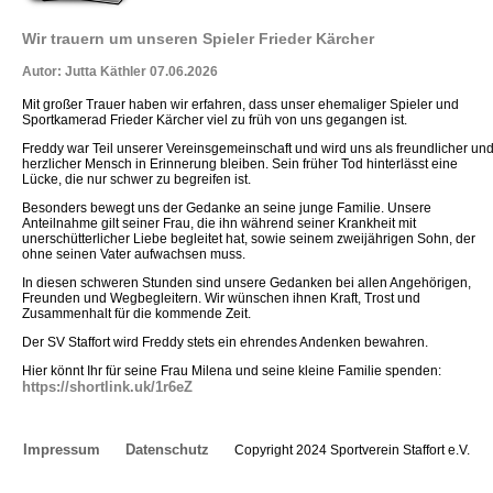
Wir trauern um unseren Spieler Frieder Kärcher
Autor: Jutta Käthler 07.06.2026
Mit großer Trauer haben wir erfahren, dass unser ehemaliger Spieler und
Sportkamerad Frieder Kärcher viel zu früh von uns gegangen ist.
Freddy war Teil unserer Vereinsgemeinschaft und wird uns als freundlicher un
herzlicher Mensch in Erinnerung bleiben. Sein früher Tod hinterlässt eine
Lücke, die nur schwer zu begreifen ist.
Besonders bewegt uns der Gedanke an seine junge Familie. Unsere
Anteilnahme gilt seiner Frau, die ihn während seiner Krankheit mit
unerschütterlicher Liebe begleitet hat, sowie seinem zweijährigen Sohn, der
ohne seinen Vater aufwachsen muss.
In diesen schweren Stunden sind unsere Gedanken bei allen Angehörigen,
Freunden und Wegbegleitern. Wir wünschen ihnen Kraft, Trost und
Zusammenhalt für die kommende Zeit.
Der SV Staffort wird Freddy stets ein ehrendes Andenken bewahren.
Hier könnt Ihr für seine Frau Milena und seine kleine Familie spenden:
https://shortlink.uk/1r6eZ
Impressum
Datenschutz
Copyright 2024 Sportverein Staffort e.V.